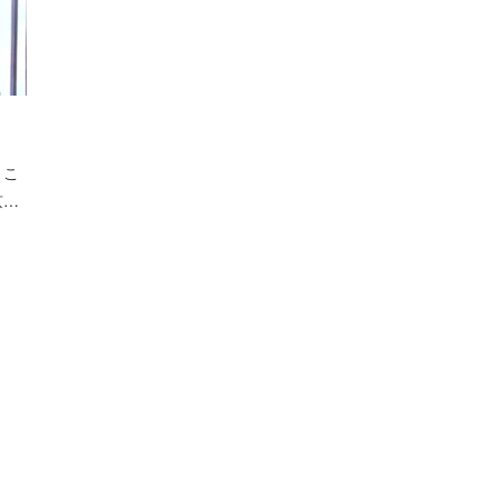
！こ
京…