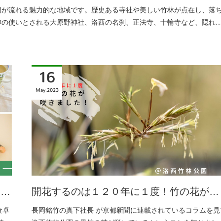
間が流れる魅力的な地域です。歴史ある寺社や美しい竹林が点在し、落
神の使いとされる大原野神社、洛西の名刹、正法寺、十輪寺など、隠れ
16
May
2023
ー…
開花するのは１２０年に１度！竹の花が…
食卓
長岡銘竹の真下社長 が京都新聞に連載されているコラムを見