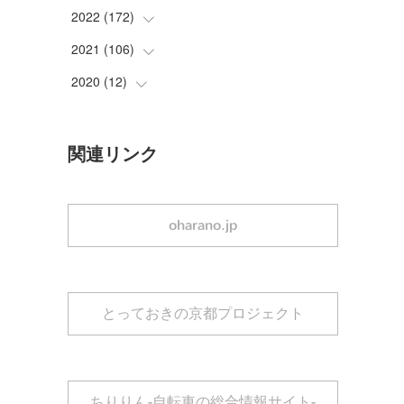
(
3
)
(
3
)
2022
(
172
(
2
)
)
(
1
)
(
2
)
(
2
)
2021
(
106
(
5
)
)
(
1
)
(
1
)
(
1
)
(
9
)
2020
(
12
(
22
)
)
(
2
)
(
2
)
(
2
)
(
11
)
(
30
)
(
2
)
(
1
)
(
1
)
(
1
)
(
12
)
(
21
)
(
10
)
関連リンク
(
3
)
(
1
)
(
1
)
(
15
)
(
19
)
(
5
)
(
1
)
(
4
)
(
7
)
(
2
)
oharano.jp
(
1
)
(
1
)
(
2
)
(
13
)
(
1
)
(
3
)
(
1
)
(
16
)
(
2
)
(
3
)
(
19
)
(
1
)
とっておきの京都プロジェクト
(
4
)
(
27
)
(
5
)
(
4
)
(
18
)
(
1
)
(
20
)
(
2
)
ちりりん-自転車の総合情報サイト-