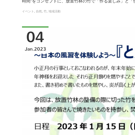
時間"をコンセプトに、放置竹林の竹で「作る楽しみ」と「
イベント
自然
竹
地域活動
04
Jan
2023