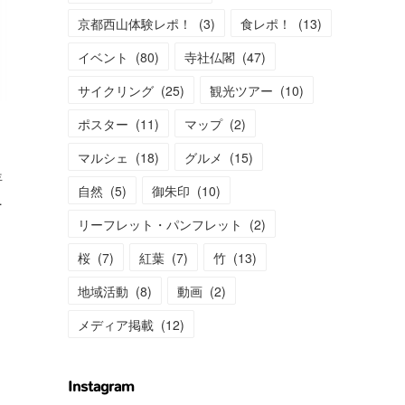
京都西山体験レポ！
(
3
)
食レポ！
(
13
)
イベント
(
80
)
寺社仏閣
(
47
)
サイクリング
(
25
)
観光ツアー
(
10
)
ポスター
(
11
)
マップ
(
2
)
マルシェ
(
18
)
グルメ
(
15
)
年
自然
(
5
)
御朱印
(
10
)
…
リーフレット・パンフレット
(
2
)
桜
(
7
)
紅葉
(
7
)
竹
(
13
)
地域活動
(
8
)
動画
(
2
)
メディア掲載
(
12
)
Instagram