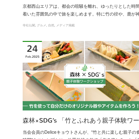
京都西山エリアは、都会の喧騒を離れ、ゆったりとした時
着いた雰囲気の中で旅を楽しめます。特に竹の径や、鹿が
寺社仏閣
グルメ
自然
メディア掲載
24
Feb
2025
森林×SDG’s 「竹とふれあう親子体験ワ
当会会員のDeliceキョウトさんが、"竹と共に楽しむ親子の