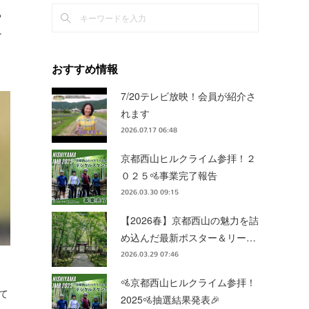
ち
…
おすすめ情報
7/20テレビ放映！会員が紹介さ
れます
2026.07.17 06:48
京都西山ヒルクライム参拝！２
０２５🚵事業完了報告
2026.03.30 09:15
【2026春】京都西山の魅力を詰
め込んだ最新ポスター＆リー…
2026.03.29 07:46
🚵京都西山ヒルクライム参拝！
て
2025🚵抽選結果発表🎉