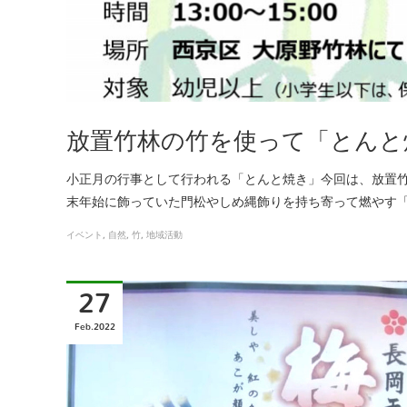
放置竹林の竹を使って「とんと
小正月の行事として行われる「とんと焼き」今回は、放置
末年始に飾っていた門松やしめ縄飾りを持ち寄って燃やす
イベント
自然
竹
地域活動
27
Feb
2022