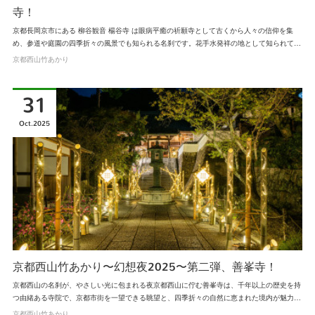
寺！
京都長岡京市にある 柳谷観音 楊谷寺 は眼病平癒の祈願寺として古くから人々の信仰を集
め、参道や庭園の四季折々の風景でも知られる名刹です。花手水発祥の地として知られて…
京都西山竹あかり
31
Oct
2025
京都西山竹あかり〜幻想夜2025〜第二弾、善峯寺！
京都西山の名刹が、やさしい光に包まれる夜京都西山に佇む善峯寺は、千年以上の歴史を持
つ由緒ある寺院で、京都市街を一望できる眺望と、四季折々の自然に恵まれた境内が魅力…
京都西山竹あかり