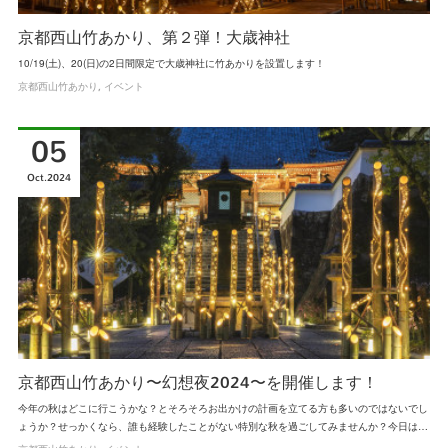
京都西山竹あかり、第２弾！大歳神社
10/19(土)、20(日)の2日間限定で大歳神社に竹あかりを設置します！
京都西山竹あかり
イベント
05
Oct
2024
京都西山竹あかり〜幻想夜2024〜を開催します！
今年の秋はどこに行こうかな？とそろそろお出かけの計画を立てる方も多いのではないでし
ょうか？せっかくなら、誰も経験したことがない特別な秋を過ごしてみませんか？今日は…