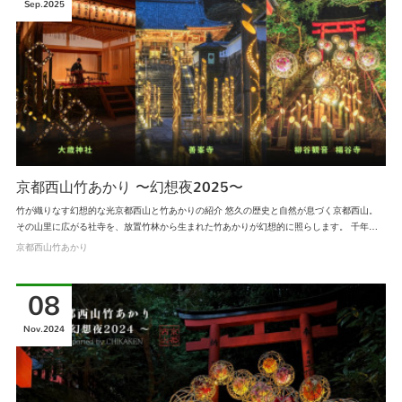
Sep
2025
京都西山竹あかり 〜幻想夜2025〜
竹が織りなす幻想的な光京都西山と竹あかりの紹介 悠久の歴史と自然が息づく京都西山。
その山里に広がる社寺を、放置竹林から生まれた竹あかりが幻想的に照らします。 千年…
京都西山竹あかり
08
Nov
2024