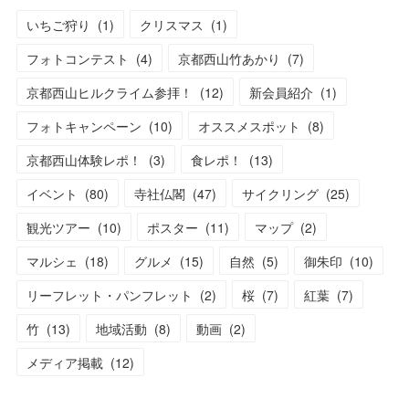
いちご狩り
(
1
)
クリスマス
(
1
)
フォトコンテスト
(
4
)
京都西山竹あかり
(
7
)
京都西山ヒルクライム参拝！
(
12
)
新会員紹介
(
1
)
フォトキャンペーン
(
10
)
オススメスポット
(
8
)
京都西山体験レポ！
(
3
)
食レポ！
(
13
)
イベント
(
80
)
寺社仏閣
(
47
)
サイクリング
(
25
)
観光ツアー
(
10
)
ポスター
(
11
)
マップ
(
2
)
マルシェ
(
18
)
グルメ
(
15
)
自然
(
5
)
御朱印
(
10
)
リーフレット・パンフレット
(
2
)
桜
(
7
)
紅葉
(
7
)
竹
(
13
)
地域活動
(
8
)
動画
(
2
)
メディア掲載
(
12
)