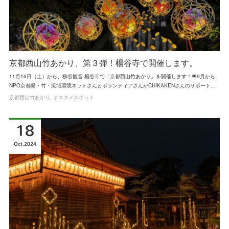
京都西山竹あかり、第３弾！楊谷寺で開催します。
11月16日（土）から、柳谷観音 楊谷寺で「京都西山竹あかり」を開催します！🌟9月から
NPO京都発・竹・流域環境ネットさんとボランティアさんがCHIKAKENさんのサポート…
京都西山竹あかり
オススメスポット
18
Oct
2024