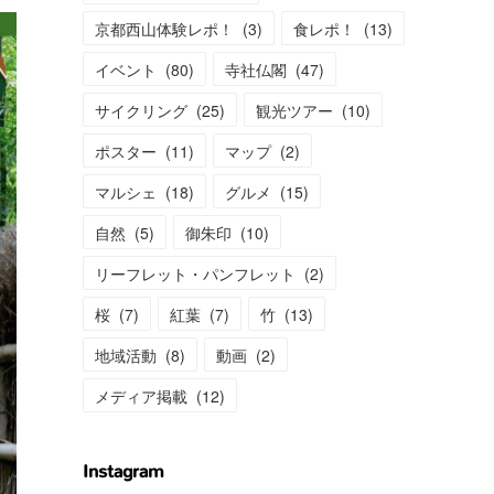
京都西山体験レポ！
(
3
)
食レポ！
(
13
)
イベント
(
80
)
寺社仏閣
(
47
)
サイクリング
(
25
)
観光ツアー
(
10
)
ポスター
(
11
)
マップ
(
2
)
マルシェ
(
18
)
グルメ
(
15
)
自然
(
5
)
御朱印
(
10
)
リーフレット・パンフレット
(
2
)
桜
(
7
)
紅葉
(
7
)
竹
(
13
)
地域活動
(
8
)
動画
(
2
)
メディア掲載
(
12
)
Instagram