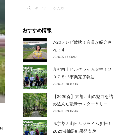
おすすめ情報
7/20テレビ放映！会員が紹介さ
れます
2026.07.17 06:48
京都西山ヒルクライム参拝！２
０２５🚵事業完了報告
2026.03.30 09:15
【2026春】京都西山の魅力を詰
め込んだ最新ポスター＆リー…
2026.03.29 07:46
🚵京都西山ヒルクライム参拝！
知
2025🚵抽選結果発表🎉