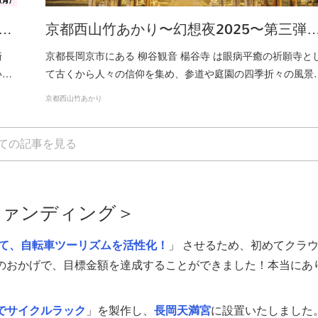
…
京都西山竹あかり〜幻想夜2025〜第三弾
崎
京都長岡京市にある 柳谷観音 楊谷寺 は眼病平癒の祈願寺と
い…
て古くから人々の信仰を集め、参道や庭園の四季折々の風景
京都西山竹あかり
ての記事を見る
ファンディング＞
て、自転車ツーリズムを活性化！
」 させるため、初めてクラ
のおかげで、目標金額を達成することができました！本当にあ
でサイクルラック
」を製作し、
長岡天満宮
に設置いたしました